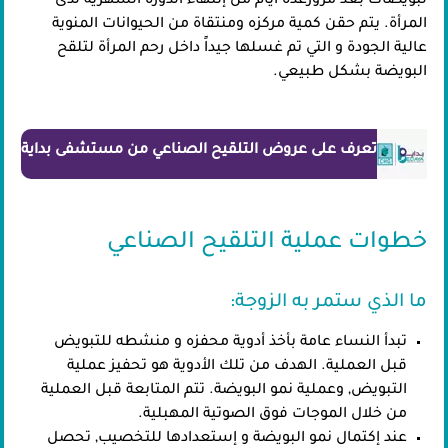
لبويضات بعد مرورعدة أيام من إنتهاء الدورة الشهرية لدى
المرأة. يتم حقن كمية مركزه ومنتقاة من الحيوانات المنوية
عالية الجودة و التي تم غسلها جيداً داخل رحم المرأة لتلقح
البويضة بشكل طبيعي.
تعرف على عروض التلقيح الصناعي من مستشفى بداية
خطوات عملية التلقيح الصناعي
ما الذي ستمر به الزوجة:
تبدأ النساء عامة بأخذ أدوية محفزه و منشطه للتبويض
قبل العملية. الهدف من تلك الأدوية هو تحفيز عملية
التبويض, وعملية نمو البويضة. تتم المتابعة قبل العملية
من خلال الموجات فوق الصوتية المهبلية.
عند إكتمال نمو البويضة و إستعدادها للتخصيب, تحصل