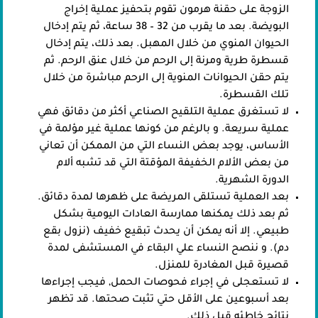
الزوجة على حقنة هرمون تقوم بتحفيز عملية إخراج
البويضة. بعد ما يقرب من 32 – 38 ساعة، ثم يتم إدخال
الحيوان المنوي من خلال المهبل. بعد ذلك، يتم إدخال
قسطرة طرية ومرنة إلى الرحم من خلال عنق الرحم. ثم
يتم حقن الحيوانات المنوية إلى الرحم مباشرة من خلال
تلك القسطرة.
لا تستغرق عملية التلقيح الصناعي أكثر من دقائق فهي
عملية سريعة. و بالرغم من كونها عملية غير مؤلمة في
الأساس، يوجد بعض النساء التي من الممكن أن تعاني
من بعض الألام الخفيفة المؤقتة التي قد تشبه ألام
الدورة الشهرية.
بعد العملية تستلقى المريضة على ظهرها لمدة دقائق.
ثم بعد ذلك يمكنها ممارسة العادات اليومية بشكل
طبيعي. إلا أنه يمكن أن يحدث تبقيع خفيف (نزول بقع
دم). و ننصح النساء علي البقاء في المستشفى لمدة
قصيرة قبل المغادرة للمنزل.
لا تستعجلى في إجراء فحوصات الحمل, فيجب إجراءها
بعد أسبوعين على الأقل حتي تثبت صحتها. قد تظهر
نتائج خاطئه قبل ذلك.