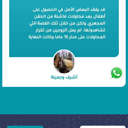
قد يفقد البعض الأمل في الحصول على
أطفال بعد محاولات فاشلة من الحقن
المجهري, ولكن من خلال تلك القصة التي
تشاهدونها. لم يمل الزوجين من تكرار
المحاولات على مدار 15 عاما وكانت النهاية
مثمرة بنجاح الحقن المجهري داخل صرح
بداية الطبي. السيد أشرف و السيد جميلة
رزقهما الله بثلاثة أطفال بصحة جيدة بعد
معاناة طويلة من عوائق نفسية وآلام
جسدية
أشرف وجميلة