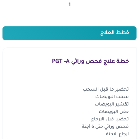
1
خطط العلاج
خطة علاج فحص وراثي PGT -A
محتويات الباكدج
تحضير ما قبل السحب
سحب البويضات
تقشير البويضات
حقن البويضات
تحضير قبل الارجاع
فحص وراثي حتى 6 أجنة
ارجاع الاجنة