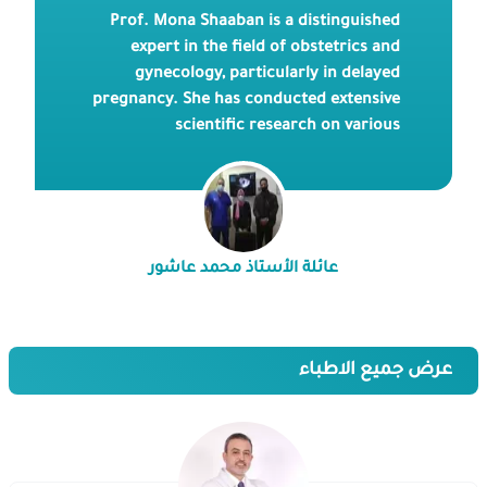
Prof. Mona Shaaban is a distinguished
expert in the field of obstetrics and
gynecology, particularly in delayed
pregnancy. She has conducted extensive
scientific research on various
gynecological, obstetric, delayed
pregnancy, and infertility conditions. If
you require general pregnancy follow-up
or wish to undergo online consultation
for Intrauterine Insemination (ICI), you
عائلة الأستاذ محمد عاشور
can contact Dr. Mona. She holds a
Bachelor of Medicine and Surgery from
Qasr Al-Ainy, Cairo University, and
subsequently completed her
عرض جميع الاطباء
postgraduate studies, earning a master's
degree.