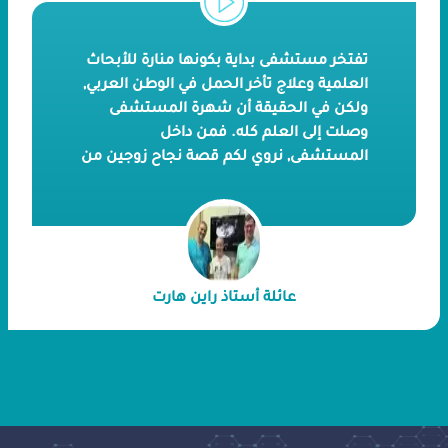
تفتخر مستشفى بداية بكونها منارة للأبحاث
العلمية وعلاج تأخر الحمل في الوطن العربي,
ولكن في الحقيقة أن شهرة المستشفى
وصلت إلى العلم كله. فمن داخل
المستشفى, نروي لكم قصة نجاح زوجين من
ألمانيا قاما بعملية حقن مجهري على يد
أطبائنا. يشيد الزوجين بالخدمة الطبية
الإستثنائية والطاقم الطبي الشغوف الذين
كانوا من أحد عوامل نجاح الحقن المجهري.
بإمكانك الآن مشاهدة رأي الزوجين عن
عائلة أستاذ راين هارت
تجربتهم في بداية من خلال الفيديو.