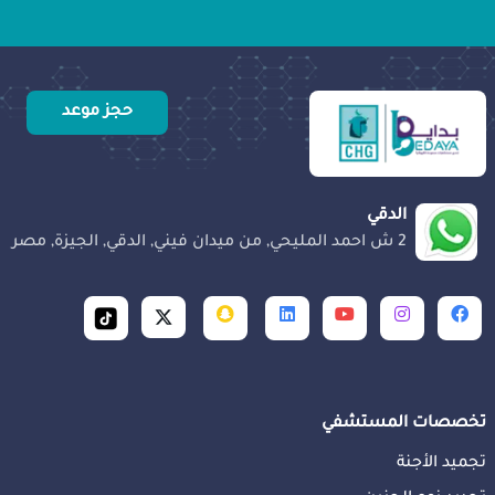
حجز موعد
الدقي
2 ش احمد المليحي, من ميدان فيني, الدقي, الجيزة, مصر
تخصصات المستشفي
تجميد الأجنة