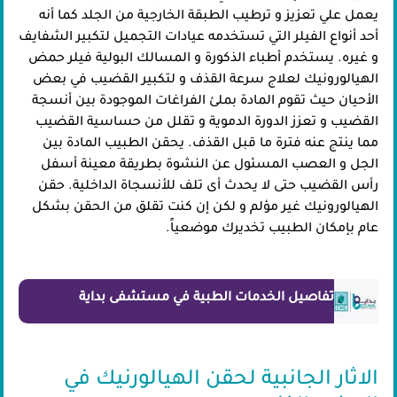
يعمل علي تعزيز و ترطيب الطبقة الخارجية من الجلد كما أنه
أحد أنواع الفيلر التي تستخدمه عيادات التجميل لتكبير الشفايف
و غيره. يستخدم أطباء الذكورة و المسالك البولية فيلر حمض
الهيالورونيك لعلاج سرعة القذف و لتكبير القضيب في بعض
الأحيان حيث تقوم المادة بملئ الفراغات الموجودة بين أنسجة
القضيب و تعزز الدورة الدموية و تقلل من حساسية القضيب
مما ينتج عنه فترة ما قبل القذف. يحقن الطبيب المادة بين
الجل و العصب المسئول عن النشوة بطريقة معينة أسفل
رأس القضيب حتى لا يحدث أى تلف للأنسجاة الداخلية. حقن
الهيالورونيك غير مؤلم و لكن إن كنت تقلق من الحقن بشكل
عام بإمكان الطبيب تخديرك موضعياً.
تفاصيل الخدمات الطبية في مستشفى بداية
الاثار الجانبية لحقن الهيالورنيك في