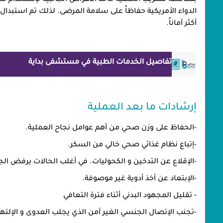
بملاحظة تسريب الخصية كأحد الأعراض الجانبية لإستخدام تل
الدواء الأمريكية حفاظاً على سلامة المرضى. لذلك تم استبدا
أكثر أماناً.
تفاصيل الخدمات الطبية في مستشفى بداية
إرشادات ما بعد العملية
-الحفاظ على وزن صحي من أهم عوامل نجاح العملية.
-إتباع نظام غذائي صحي خالي من السكر.
-الإقلاع عن التدخين و الكحوليات. في أغلب الحالات يرفض الجر
-الإبتعاد عن أخذ أدوية غير موصوفة.
- تقليل المجهود البدني أثناء فترة التعافي
-تجنب الإتصال الجنسي الغير آمن الذي يجلب العدوى و الإلتها