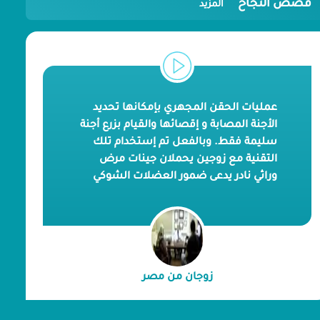
قصص النجاح
المزيد
عمليات الحقن المجهري بإمكانها تحديد
الأجنة المصابة و إقصائها والقيام بزرع أجنة
سليمة فقط. وبالفعل تم إستخدام تلك
التقنية مع زوجين يحملان جينات مرض
وراثي نادر يدعى ضمور العضلات الشوكي
الذي يؤثر على الخلايا العصبية ويؤدي إلى
الوفاه وقد تم بحمد الله الحمل بجنين
سليم و معافى بعد فقدانهم لطفل عانى
مسبقاً من نفس المرض
زوجان من مصر