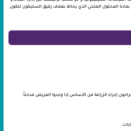
ك الغرسات السيليكونية و تم سحب ترخيصها من إدارة الغذاء و
ل بمادة المحلول الملحي الذي يحاط بغلاف رقيق السليكون لتكون
احون إجراء الزراعة من الأساس إذا وجدوا المريض مدخناً.
بات.