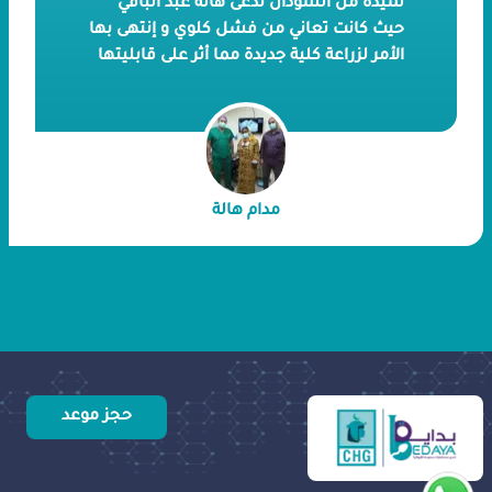
سيدة من السودان تدعى هالة عبد الباقي
حيث كانت تعاني من فشل كلوي و إنتهى بها
الأمر لزراعة كلية جديدة مما أثر على قابليتها
للإنجاب. لم تيأس السيدة العظيمة هالة
وقررت هي وزوجها اللجوء إلى مستشفى
بداية و إجراء حقن مجهري تحت إشراف
الدكتور إسماعيل أبو الفتوح مما أسفر عن
إنجابها لتوأم.
مدام هالة
حجز موعد