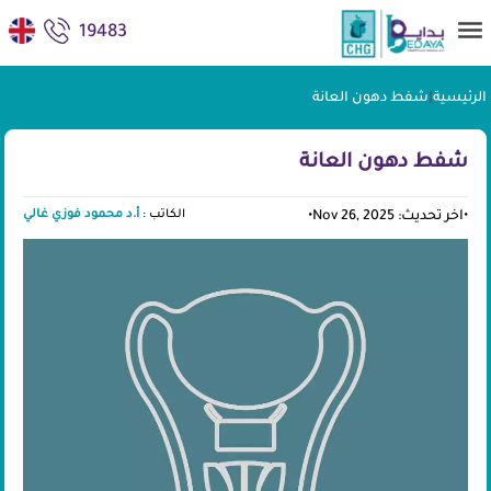
19483
الرئيسية
|
شفط دهون العانة
شفط دهون العانة
الكاتب :
أ.د محمود فوزي غالي
•
اخر تحديث: Nov 26, 2025
•