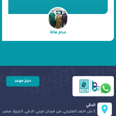
للإنجاب. لم تيأس السيدة العظيمة هالة
وقررت هي وزوجها اللجوء إلى مستشفى
بداية و إجراء حقن مجهري تحت إشراف
الدكتور إسماعيل أبو الفتوح مما أسفر عن
إنجابها لتوأم.
مدام هالة
حجز موعد
الدقي
2 ش احمد المليحي, من ميدان فيني, الدقي, الجيزة, مصر